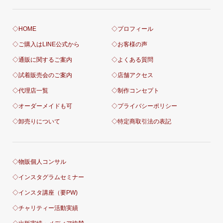
◇HOME
◇プロフィール
◇ご購入はLINE公式から
◇お客様の声
◇通販に関するご案内
◇よくある質問
◇試着販売会のご案内
◇店舗アクセス
◇代理店一覧
◇制作コンセプト
◇オーダーメイドも可
◇プライバシーポリシー
◇卸売りについて
◇特定商取引法の表記
◇物販個人コンサル
◇インスタグラムセミナー
◇インスタ講座（要PW)
◇チャリティー活動実績