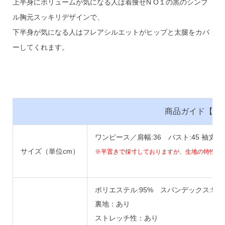
上半身にボリュームが気になる人は着痩せN O１の黒のシンプ
ル胸元スッキリデザインで、
下半身が気になる人はフレアシルエットがヒップと太腿をカバ
ーしてくれます。
商品ガイド【B14
ワンピース／肩幅:36 バスト:45 袖丈:38
サイズ（単位cm）
※平置きで採寸しておりますが、生地の特性上
ポリエステル:95% スパンデックス:5%
裏地：あり
ストレッチ性：あり