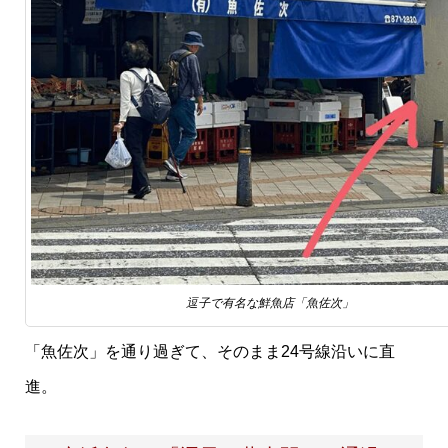
逗子で有名な鮮魚店「魚佐次」
「魚佐次」を通り過ぎて、そのまま24号線沿いに直
進。