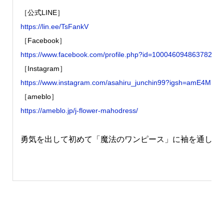
［公式LINE］
https://lin.ee/TsFankV
［Facebook］
https://www.facebook.com/profile.php?id=100046094863782
［Instagram］
https://www.instagram.com/asahiru_junchin99?igsh=amE4MH
［ameblo］
https://ameblo.jp/j-flower-mahodress/
勇気を出して初めて「魔法のワンピース」に袖を通した