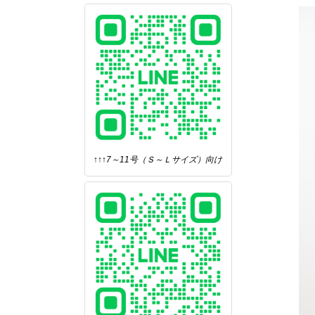
↑↑↑7～11号（Ｓ～Ｌサイズ）向け