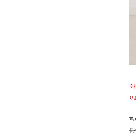
※
り
襟
長