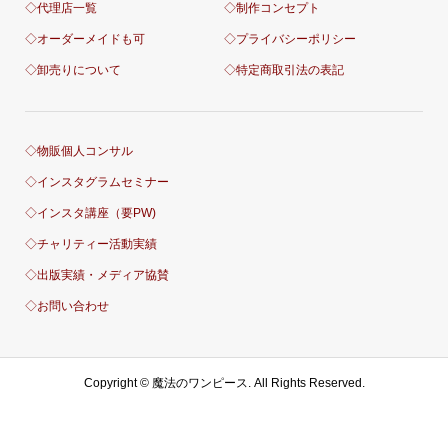
◇代理店一覧
◇制作コンセプト
◇オーダーメイドも可
◇プライバシーポリシー
◇卸売りについて
◇特定商取引法の表記
◇物販個人コンサル
◇インスタグラムセミナー
◇インスタ講座（要PW)
◇チャリティー活動実績
◇出版実績・メディア協賛
◇お問い合わせ
Copyright ©
魔法のワンピース. All Rights Reserved.
お問合せ
アメブロ
LINE＠
動画講座