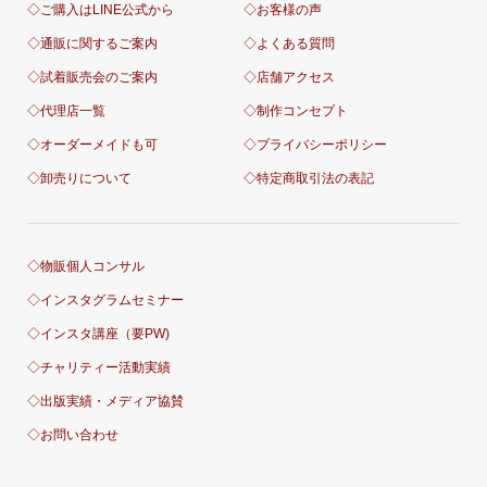
◇ご購入はLINE公式から
◇お客様の声
◇通販に関するご案内
◇よくある質問
◇試着販売会のご案内
◇店舗アクセス
◇代理店一覧
◇制作コンセプト
◇オーダーメイドも可
◇プライバシーポリシー
◇卸売りについて
◇特定商取引法の表記
◇物販個人コンサル
◇インスタグラムセミナー
◇インスタ講座（要PW)
◇チャリティー活動実績
◇出版実績・メディア協賛
◇お問い合わせ